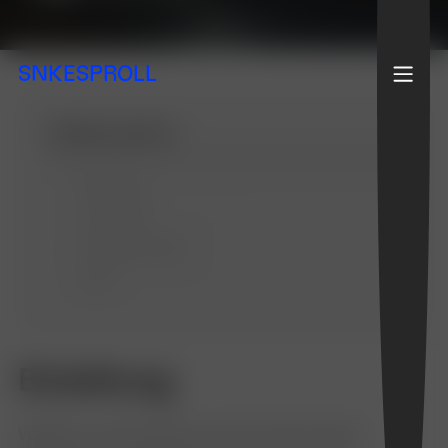
SNKESPROLL
Inhaltsverzeichnis
Einleitung
Learnings
Prognose 2024
Fazit
Einleitung
Webflow wird häufig als nicht als besonders