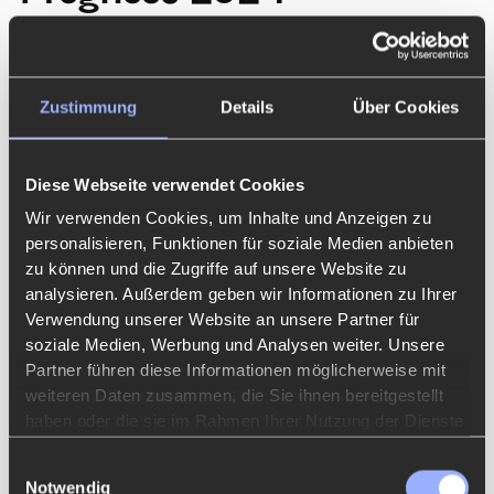
Webflow gewinnt kontinuierlich an Bedeutung in der
Webdesign-Branche. Es ist ein Thema, das oft und
Zustimmung
Details
Über Cookies
leidenschaftlich diskutiert wird und zunehmend
Aufmerksamkeit erregt. Anwender kommen immer
Diese Webseite verwendet Cookies
häufiger damit in Berührung, was die Plattform
Wir verwenden Cookies, um Inhalte und Anzeigen zu
weiter in den Fokus rückt.
personalisieren, Funktionen für soziale Medien anbieten
zu können und die Zugriffe auf unsere Website zu
Obwohl Konkurrenten wie Framer und verschiedene
analysieren. Außerdem geben wir Informationen zu Ihrer
Verwendung unserer Website an unsere Partner für
KI-basierte Tools auf den Markt drängen, behauptet
soziale Medien, Werbung und Analysen weiter. Unsere
sich Webflow dank seiner umfangreichen
Partner führen diese Informationen möglicherweise mit
Möglichkeiten weiterhin an der Spitze. Seine
weiteren Daten zusammen, die Sie ihnen bereitgestellt
haben oder die sie im Rahmen Ihrer Nutzung der Dienste
Flexibilität und Benutzerfreundlichkeit sind schwer zu
gesammelt haben.
übertreffen, was es für Designer besonders attraktiv
Einwilligungsauswahl
Notwendig
macht.