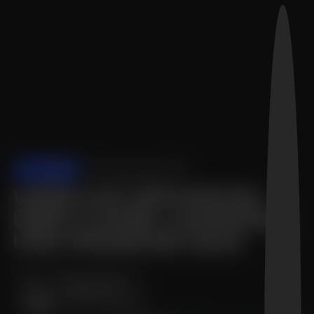
ALLGEMEIN
04. November 2023
WEBFLOW ERFAHRUNG
ÜBER 3 JAHRE: LEARNINGS
UND PROGNOSE 2024
Sönke Sproll
Webflow Experte