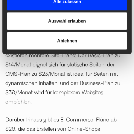
zu werden. Einsteiger haben die Möglichkeit, mit
Alle zulassen
einem kostenlosen Starter-Plan zu beginnen, der
die essentiellen Funktionen zur Website-Entwicklung
Auswahl erlauben
bereitstellt. Dieser ist zeitlich nicht limitiert.
Ablehnen
Für Nutzer mit spezifischeren Bedürfnissen
existieren mehrere Site-Pläne: Der Basic-Plan zu
$14/Monat eignet sich für statische Seiten; der
CMS-Plan zu $23/Monat ist ideal für Seiten mit
dynamischen Inhalten; und der Business-Plan zu
$39/Monat wird für komplexere Websites
empfohlen.
Darüber hinaus gibt es E-Commerce-Pläne ab
$26, die das Erstellen von Online-Shops