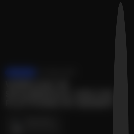
VERGLEICHE
02. Oktober 2023
WEBFLOW VS
SQUARESPACE: WELCHE
PLATTFORM IST BESSER?
Sönke Sproll
Webflow Experte