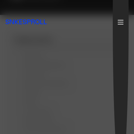
SNKESPROLL
Inhaltsverzeichnis
Allgemein
Design Möglichkeiten
Templates
Benutzerfreundlichkeit
Hosting
Preise
E-Commerce
Kundensupport
Fazit: Was ist besser?