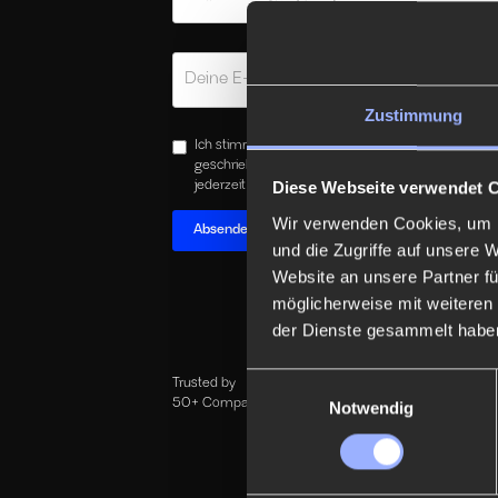
Zustimmung
Ich stimme zu, dass meine personenbezogenen D
geschrieben genutzt werde. um werbliche E-Mails 
jederzeit widerrufen kann.
Diese Webseite verwendet 
Wir verwenden Cookies, um I
und die Zugriffe auf unsere 
Website an unsere Partner fü
möglicherweise mit weiteren
der Dienste gesammelt habe
Einwilligungsauswahl
Trusted by
50+ Companies
Notwendig