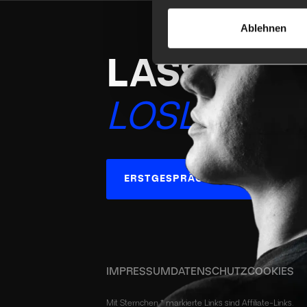
Ablehnen
LASS UNS
LOSLEGEN
ERSTGESPRÄCH VEREINBAREN
IMPRESSUM
DATENSCHUTZ
COOKIES
Mit Sternchen * markierte Links sind Affiliate-Links.