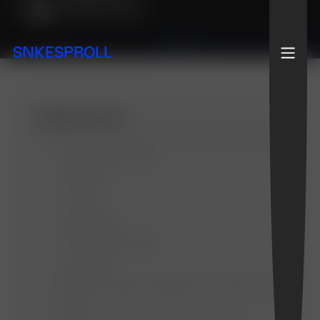
Webflow Experte
SNKESPROLL
Inhaltsverzeichnis
Top 5 Website Builder
1. Webflow
2. Framer
3. WordPress
4. KI-Website-Builder
5. OnePage
Vergleich: Welches CMS passt zu welchem Use
Case?