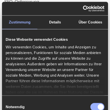
SEO-Optimierung.
Für einfache bis mittelgroße Seiten kann Framer
Zustimmung
Details
Über Cookies
sehr gut funktionieren. Besonders dann, wenn
Geschwindigkeit, Design und einfache Bedienung
wichtiger sind als tiefe CMS-Logik, komplexe
Diese Webseite verwendet Cookies
Strukturen oder langfristige Skalierbarkeit.
Wir verwenden Cookies, um Inhalte und Anzeigen zu
personalisieren, Funktionen für soziale Medien anbieten
zu können und die Zugriffe auf unsere Website zu
Vorteile:
analysieren. Außerdem geben wir Informationen zu Ihrer
Verwendung unserer Website an unsere Partner für
Sehr schneller Einstieg: Ideal, wenn eine
soziale Medien, Werbung und Analysen weiter. Unsere
Website schnell online gehen soll.
Partner führen diese Informationen möglicherweise mit
Modernes Designgefühl: Framer eignet sich
weiteren Daten zusammen, die Sie ihnen bereitgestellt
gut für visuell ansprechende, reduzierte
haben oder die sie im Rahmen Ihrer Nutzung der Dienste
gesammelt haben.
Websites.
Einwilligungsauswahl
Gut für Selbstmacher: Wer selbst bauen
Notwendig