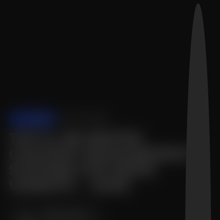
ALLGEMEIN
03. Mai 2026
TOP 5: DIE BESTEN
CONTENT MANAGEMENT
SYSTEME FÜR DEINE
WEBSITE – 2026
Sönke Sproll