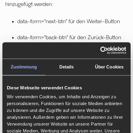
hinzugefügt werden:
data-form="next-btn" für den Weiter-Button
data-form="back-btn" für den Zurück-Button
data-form="submit-btn" für den Absenden-
Button
Zustimmung
Details
Über Cookies
Diese Webseite verwendet Cookies
Wir verwenden Cookies, um Inhalte und Anzeigen zu
5. Formular testen und veröffentlichen
personalisieren, Funktionen für soziale Medien anbieten
zu können und die Zugriffe auf unsere Website zu
Nach dem Einfügen des Codes kannst du das
analysieren. Außerdem geben wir Informationen zu Ihrer
Formular veröffentlichen und testen. Achte darauf,
Verwendung unserer Website an unsere Partner für
dass alle Pflichtfelder korrekt validiert werden und
soziale Medien, Werbung und Analysen weiter. Unsere