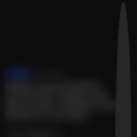
TUTORIAL
22. April 2025
MEHR QUALIFIZIERTE
LEADS MIT WEBFLOW:
MULTISTEP-FORMULARE
EFFEKTIV NUTZEN
Sönke Sproll