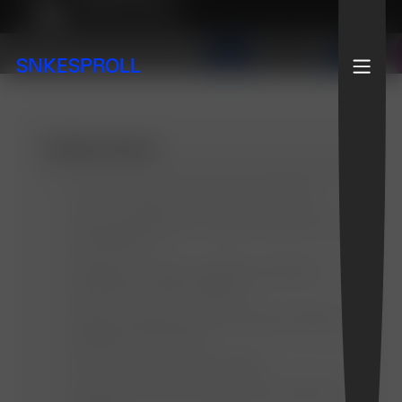
Webflow Experte
SNKESPROLL
Inhaltsverzeichnis
‍Warum Multistep-Formulare in Webflow?
Was sind Multistep-Formulare und warum sind
sie effektiver?
Multistep-Formular in Webflow einrichten –
Schritt-für-Schritt-Anleitung
Tipps zur Optimierung der Conversion-Rate mit
Multistep-Formularen
Fehler, die du vermeiden solltest
Fazit: Mehr Leads mit Multistep-Formularen in