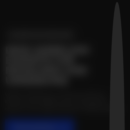
WEBFLOW MÜNCHEN
DEIN WEBFLOW
EXPERTE FÜR
MÜNCHEN UND
UMGEBUNG
Webflow Entwicklung vom Fachmann direkt aus
München. Deine Website wird für Suchmaschinen
optimiert und auf Agenturstandard in Webflow gestaltet.
ERSTGESPRÄCH