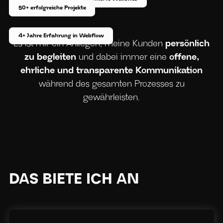
Individuelle Beratung
50+ erfolgreiche Projekte
4+ Jahre Erfahrung in Webflow
Es ist mir ein Anliegen, meine Kunden
persönlich
zu begleiten
und dabei immer eine
offene,
ehrliche und transparente Kommunikation
während des gesamten Prozesses zu
gewährleisten.
DAS BIETE ICH AN