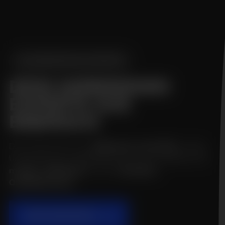
WEBDESIGN EXPERTE
DEIN WEBDESIGN
EXPERTE AUS
BIBERACH
Dein Unternehmen aus
Biberach an der Riß
benötigt
Unterstützung im Webdesign? Alle meine Websites sind
modern
,
ästhetisch
und auf
höchstem
Qualitätsniveau.
ERSTGESPRÄCH