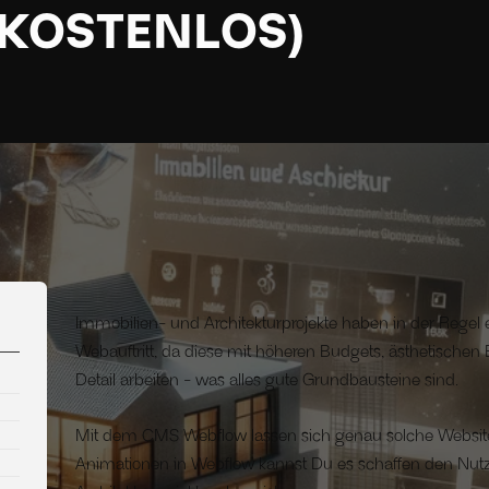
(KOSTENLOS)
Immobilien- und Architekturprojekte haben in der Regel e
Webauftritt, da diese mit höheren Budgets, ästhetischen
Detail arbeiten - was alles gute Grundbausteine sind.
Mit dem CMS Webflow lassen sich genau solche Website
Animationen in Webflow kannst Du es schaffen den Nut