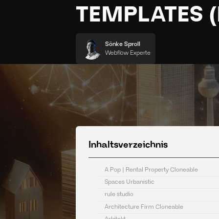
TEMPLATES 
Sönke Sproll
Webflow Experte
Inhaltsverzeichnis
A Pop | Rental Property Cloneable
Spaces Urbanistic
rule studio
Architecture Firm Cloneable