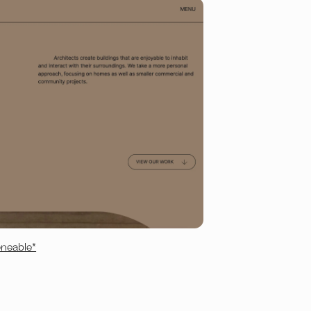
oneable*