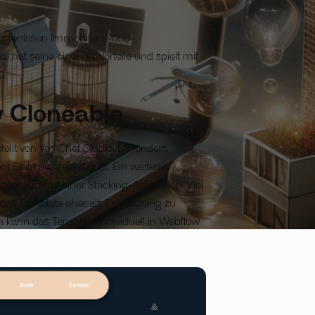
kostenlosen Immobilien- und
e hat seine eigenen Vorteile und spielt mit
y Cloneable
ellt von Yes Chef Studio. Besonders
t State ausgestattet ist. Ein weiteres
sen wird mit einer Stacking-Animation. Viel
h das Template eher als Erweiterung zu
ch kann das Template individuell in Webflow