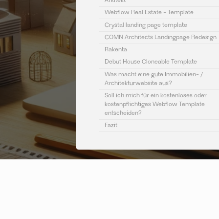
Arkitekt
Webflow Real Estate - Template
Crystal landing page template
COMN Architects Landingpage Redesign
Rakenta
Debut House Cloneable Template
Was macht eine gute Immobilien- /
Architekturwebsite aus?
Soll ich mich für ein kostenloses oder
kostenpflichtiges Webflow Template
entscheiden?
Fazit