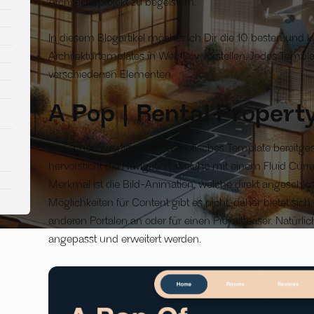
Architekturprojekt zu begeistern.
In diesem Blogartikel möchte ich Dir die 10 besten und 
Architekturtemplates in Webflow vorstellen. Jedes Templat
verschiedenen Elementen.
A Pop | Rental Propert
Super hochwertiges und ästhetisches Template bereitgest
hervorsticht die Navigation, welche mit einem Fluid Curren
Merkmal ist die Bild-Animation, welche direkt angeschlos
Möglichkeiten für Content gibt es nicht, daher bietet sic
anderen Portalen an oder für einen Projektteaser. Natürli
angepasst und erweitert werden.