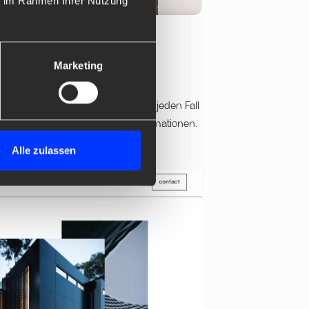
ie im Rahmen Ihrer Nutzung
ic*
Marketing
udio” von Jonathan Waterworth auf jeden Fall
 und dem dezenten Einsatz von Animationen.
lien eine gute Wahl.
Alle zulassen